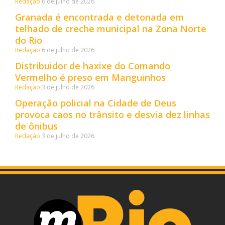
Redação
6 de julho de 2026
Granada é encontrada e detonada em
telhado de creche municipal na Zona Norte
do Rio
Redação
6 de julho de 2026
Distribuidor de haxixe do Comando
Vermelho é preso em Manguinhos
Redação
3 de julho de 2026
Operação policial na Cidade de Deus
provoca caos no trânsito e desvia dez linhas
de ônibus
Redação
3 de julho de 2026