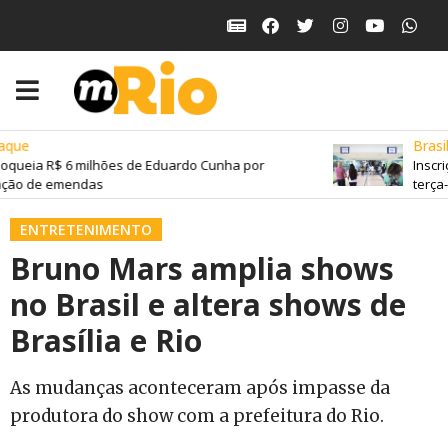
que
Brasil
oqueia R$ 6 milhões de Eduardo Cunha por
Inscri
ção de emendas
terça-f
ENTRETENIMENTO
Bruno Mars amplia shows
no Brasil e altera shows de
Brasília e Rio
As mudanças aconteceram após impasse da
produtora do show com a prefeitura do Rio.