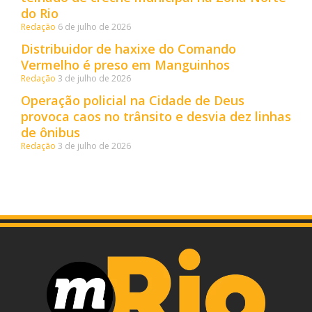
do Rio
Redação
6 de julho de 2026
Distribuidor de haxixe do Comando
Vermelho é preso em Manguinhos
Redação
3 de julho de 2026
Operação policial na Cidade de Deus
provoca caos no trânsito e desvia dez linhas
de ônibus
Redação
3 de julho de 2026