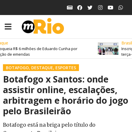
que
Brasil
queia R$ 6 milhões de Eduardo Cunha por
Inscriç
ção de emendas
terça-fe
BOTAFOGO
,
DESTAQUE
,
ESPORTES
Botafogo x Santos: onde
assistir online, escalações,
arbitragem e horário do jogo
pelo Brasileirão
Botafogo está na briga pelo título do