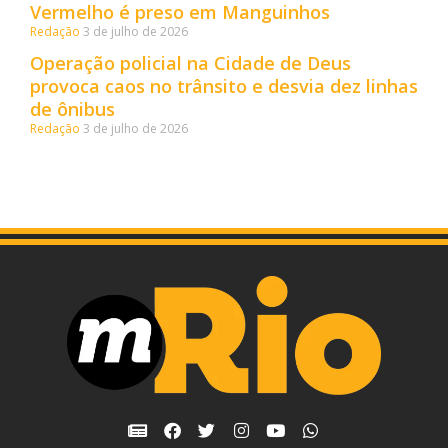
Vermelho é preso em Manguinhos
Redação
3 de julho de 2026
Operação policial na Cidade de Deus
provoca caos no trânsito e desvia dez linhas
de ônibus
Redação
3 de julho de 2026