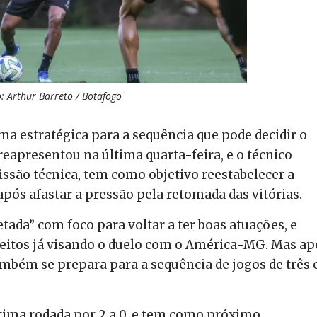
: Arthur Barreto / Botafogo
rma estratégica para a sequência que pode decidir o
eapresentou na última quarta-feira, e o técnico
issão técnica, tem como objetivo reestabelecer a
após afastar a pressão pela retomada das vitórias.
etada” com foco para voltar a ter boas atuações, e
 feitos já visando o duelo com o América-MG. Mas ap
também se prepara para a sequência de jogos de três
tima rodada por 2 a 0, e tem como próximo