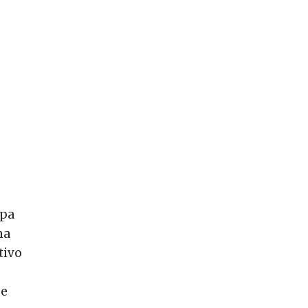
opa
ma
tivo
pe