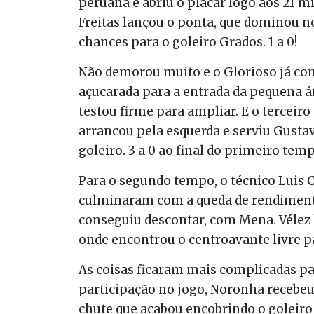
peruana e abriu o placar logo aos 21 m
Freitas lançou o ponta, que dominou n
chances para o goleiro Grados. 1 a 0!
Não demorou muito e o Glorioso já co
açucarada para a entrada da pequena á
testou firme para ampliar. E o terceir
arrancou pela esquerda e serviu Gustav
goleiro. 3 a 0 ao final do primeiro tem
Para o segundo tempo, o técnico Luis C
culminaram com a queda de rendimento 
conseguiu descontar, com Mena. Vélez l
onde encontrou o centroavante livre pa
As coisas ficaram mais complicadas pa
participação no jogo, Noronha recebeu
chute que acabou encobrindo o goleiro 