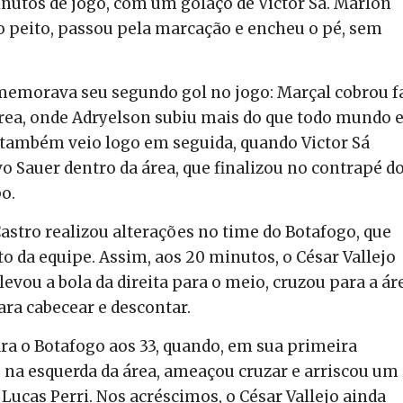
inutos de jogo, com um golaço de Victor Sá. Marlon
o peito, passou pela marcação e encheu o pé, sem
memorava seu segundo gol no jogo: Marçal cobrou f
rea, onde Adryelson subiu mais do que todo mundo 
o também veio logo em seguida, quando Victor Sá
o Sauer dentro da área, que finalizou no contrapé d
po.
astro realizou alterações no time do Botafogo, que
da equipe. Assim, aos 20 minutos, o César Vallejo
evou a bola da direita para o meio, cruzou para a ár
ra cabecear e descontar.
ra o Botafogo aos 33, quando, em sua primeira
 na esquerda da área, ameaçou cruzar e arriscou um
Lucas Perri. Nos acréscimos, o César Vallejo ainda