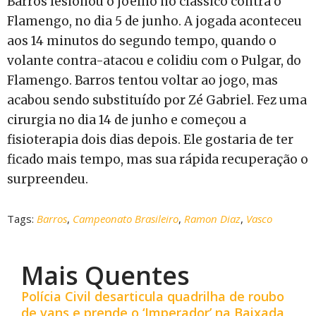
Barros lesionou o joelho no clássico contra o
Flamengo, no dia 5 de junho. A jogada aconteceu
aos 14 minutos do segundo tempo, quando o
volante contra-atacou e colidiu com o Pulgar, do
Flamengo. Barros tentou voltar ao jogo, mas
acabou sendo substituído por Zé Gabriel. Fez uma
cirurgia no dia 14 de junho e começou a
fisioterapia dois dias depois. Ele gostaria de ter
ficado mais tempo, mas sua rápida recuperação o
surpreendeu.
Tags:
Barros
,
Campeonato Brasileiro
,
Ramon Diaz
,
Vasco
Mais Quentes
Polícia Civil desarticula quadrilha de roubo
de vans e prende o ‘Imperador’ na Baixada