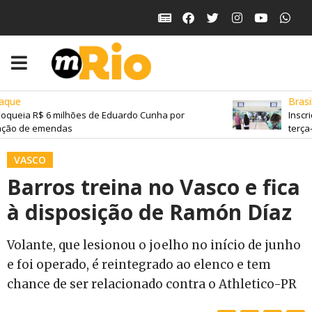
que
Brasil
oqueia R$ 6 milhões de Eduardo Cunha por
Inscri
ção de emendas
terça-f
VASCO
Barros treina no Vasco e fica
à disposição de Ramón Díaz
Volante, que lesionou o joelho no início de junho
e foi operado, é reintegrado ao elenco e tem
chance de ser relacionado contra o Athletico-PR