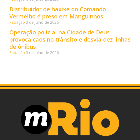
Distribuidor de haxixe do Comando
Vermelho é preso em Manguinhos
Redação
3 de julho de 2026
Operação policial na Cidade de Deus
provoca caos no trânsito e desvia dez linhas
de ônibus
Redação
3 de julho de 2026