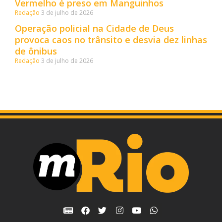
Vermelho é preso em Manguinhos
Redação
3 de julho de 2026
Operação policial na Cidade de Deus
provoca caos no trânsito e desvia dez linhas
de ônibus
Redação
3 de julho de 2026