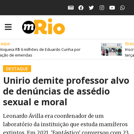
aque
Brasil
oqueia R$ 6 milhões de Eduardo Cunha por
Inscri
ação de emendas
terça-
DESTAQUE
Unirio demite professor alvo
de denúncias de assédio
sexual e moral
Leonardo Ávilla era coordenador de um
laboratório da instituição que estuda mamíferos
extintos. Em 2021, 'Fantástico' conversou com 23