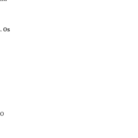
. Os
 O