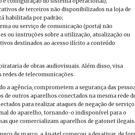
 e configuração do sistema operacional);
cativos de terceiros não disponibilizados na loja de
á habilitada por padrão;
rma ou serviço de comunicação (porta) não
s ou instruções sobre a utilização, atualização ou
tivos destinados ao acesso ilícito a conteúdo
irataria de obras audiovisuais. Além disso, visa
s redes de telecomunicações.
ndo a agência, comprometem a segurança das pessoa
s de outros aparelhos conectados na mesma rede d
nectados para realizar ataques de negação de serviço
l do aparelho, tornando-o indisponível para o
ilhas que comercializam aparelhos de gatonet ilegais
começo de março, a Anatel começou a desativar, de fo