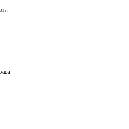
ara
para