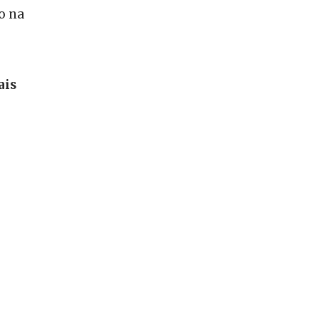
o na
ais