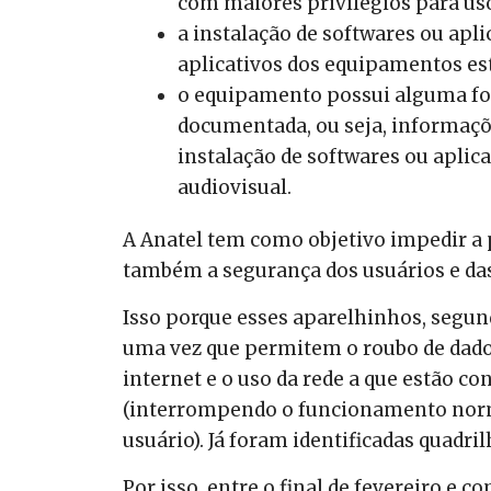
com maiores privilégios para uso
a instalação de softwares ou apli
aplicativos dos equipamentos est
o equipamento possui alguma fo
documentada, ou seja, informaçõe
instalação de softwares ou aplica
audiovisual.
A Anatel tem como objetivo impedir a p
também a segurança dos usuários e da
Isso porque esses aparelhinhos, segu
uma vez que permitem o roubo de dado
internet e o uso da rede a que estão co
(interrompendo o funcionamento norma
usuário). Já foram identificadas quadr
Por isso, entre o final de fevereiro e 