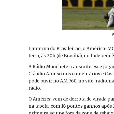
F
Lanterna do Brasileirão, o América-MG
feira, às 20h (de Brasília), no Indepen
A Rádio Manchete transmite esse jogão
Cláudio Afonso nos comentários e Cass
pode ouvir no AM 760, no site ‘radioma
rádio.
O América vem de derrota de virada par
na tabela, com 18 pontos ganhos após 2
primeira equipe fora da zona de rebai