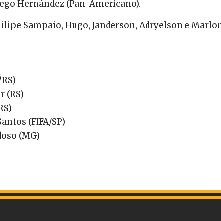
iego Hernández (Pan-Americano).
hilipe Sampaio, Hugo, Janderson, Adryelson e Marlo
/RS)
r (RS)
RS)
antos (FIFA/SP)
doso (MG)