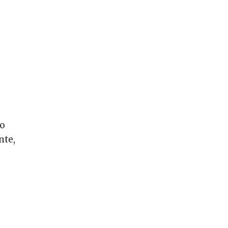
io
nte,