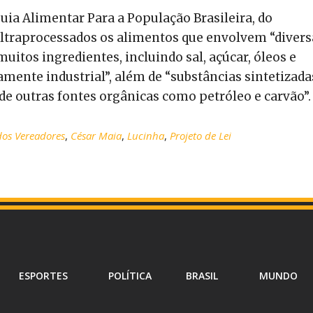
Guia Alimentar Para a População Brasileira, do
ultraprocessados os alimentos que envolvem “divers
uitos ingredientes, incluindo sal, açúcar, óleos e
amente industrial”, além de “substâncias sintetizada
 de outras fontes orgânicas como petróleo e carvão”.
os Vereadores
,
César Maia
,
Lucinha
,
Projeto de Lei
ESPORTES
POLÍTICA
BRASIL
MUNDO