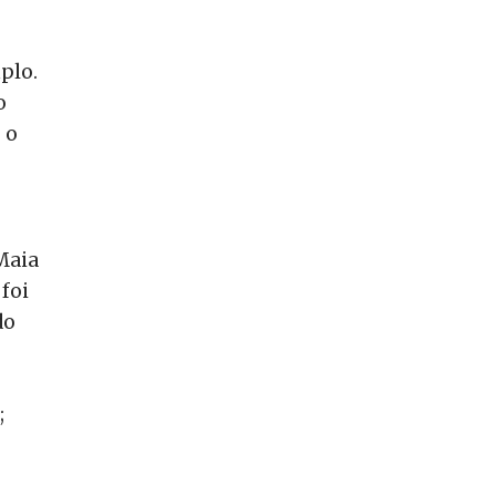
plo.
o
 o
Maia
foi
do
;