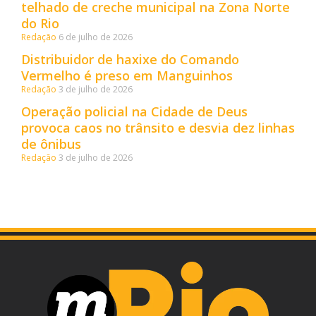
telhado de creche municipal na Zona Norte
do Rio
Redação
6 de julho de 2026
Distribuidor de haxixe do Comando
Vermelho é preso em Manguinhos
Redação
3 de julho de 2026
Operação policial na Cidade de Deus
provoca caos no trânsito e desvia dez linhas
de ônibus
Redação
3 de julho de 2026