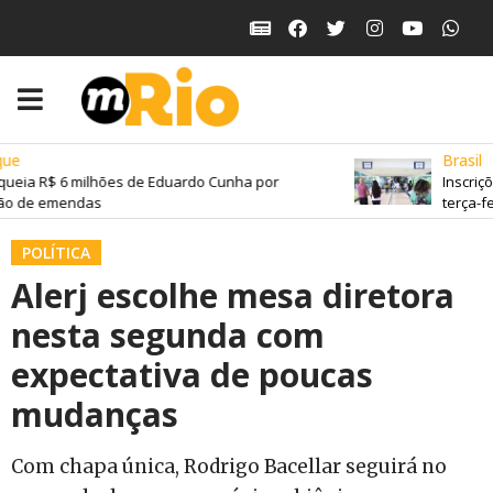
e
Brasil
ueia R$ 6 milhões de Eduardo Cunha por
Inscriçõ
o de emendas
terça-fei
POLÍTICA
Alerj escolhe mesa diretora
nesta segunda com
expectativa de poucas
mudanças
Com chapa única, Rodrigo Bacellar seguirá no