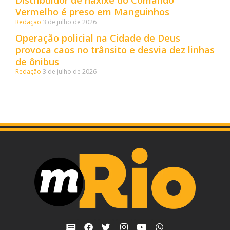
Distribuidor de haxixe do Comando
Vermelho é preso em Manguinhos
Redação
3 de julho de 2026
Operação policial na Cidade de Deus
provoca caos no trânsito e desvia dez linhas
de ônibus
Redação
3 de julho de 2026