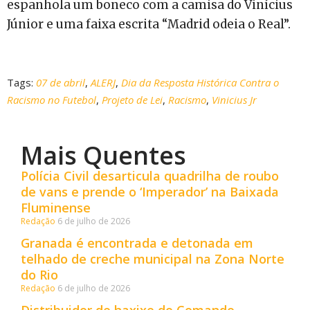
espanhola um boneco com a camisa do Vinícius
Júnior e uma faixa escrita “Madrid odeia o Real”.
Tags:
07 de abril
,
ALERJ
,
Dia da Resposta Histórica Contra o
Racismo no Futebol
,
Projeto de Lei
,
Racismo
,
Vinicius Jr
Mais Quentes
Polícia Civil desarticula quadrilha de roubo
de vans e prende o ‘Imperador’ na Baixada
Fluminense
Redação
6 de julho de 2026
Granada é encontrada e detonada em
telhado de creche municipal na Zona Norte
do Rio
Redação
6 de julho de 2026