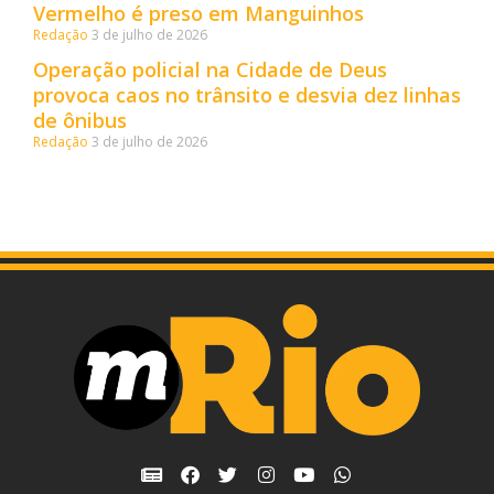
Vermelho é preso em Manguinhos
Redação
3 de julho de 2026
Operação policial na Cidade de Deus
provoca caos no trânsito e desvia dez linhas
de ônibus
Redação
3 de julho de 2026