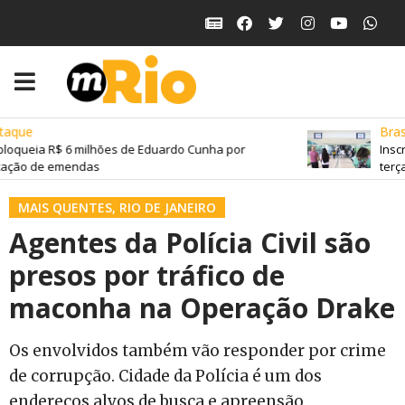
aque
Brasi
loqueia R$ 6 milhões de Eduardo Cunha por
Inscr
ação de emendas
terça-
MAIS QUENTES
,
RIO DE JANEIRO
Agentes da Polícia Civil são
presos por tráfico de
maconha na Operação Drake
Os envolvidos também vão responder por crime
de corrupção. Cidade da Polícia é um dos
endereços alvos de busca e apreensão