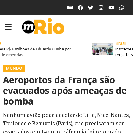
Brasil
ia R$ 6 milhões de Eduardo Cunha por
Inscrições
 de emendas
terça-feira
MUNDO
Aeroportos da França são
evacuados após ameaças de
bomba
Nenhum avião pode decolar de Lille, Nice, Nantes,
Toulouse e Beauvais (Paris), que precisaram ser
evacuados; em Lyon, o tráfego já foi retomado